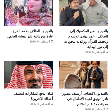
ل
م
ق
ا
ت
بالفيديو.. من المكسيك إلى
بالفيديو ..الطلاق بطعم الفرح..
ل
الطائف.. عمر يهتدي للإسلام
عادة موريتانية تثير دهشة العالم..
ة
ويحفظ القرآن ووالدته تلحق به
-
أغسطس 6, 2026
إلى نور الهداية
ف
ي
أغسطس 6, 2026
د
ي
و
بالفيديو ..اكتشاف أرشيف مصور
لماذا ندفع المليارات لتنظيف
نادر: توثيق لحياة الأطفال في
أخطاء الآخرين؟
مدينة جدة عام 1928م
أغسطس 3, 2026
أغسطس 6, 2026