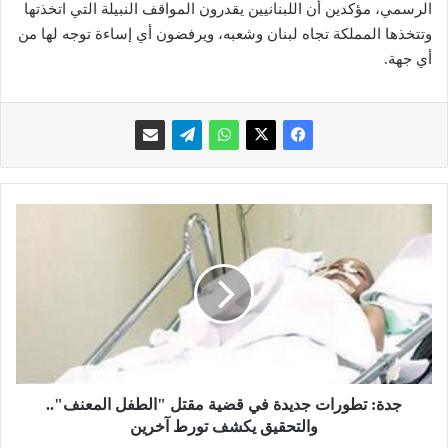
الرسمي، مؤكدين أن اللبنانيين يقدرون المواقف النبيلة التي اتخذتها
وتتخذها المملكة تجاه لبنان وشعبه، ويرفضون أي إساءة توجه لها من
أي جهة.
ج
د
ة
:
ت
ط
و
ر
ا
ت
جدة: تطورات جديدة في قضية مقتل "الطفل المعنف"..
ج
والتحقيق يكشف تورط آخرين
د