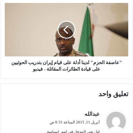
ي
"
د
ع
ة
ا
ف
ص
ي
ف
ق
ة
ض
ا
ي
ل
ة
ح
م
ز
"عاصفة الحزم" لدينا أدلة على قيام إيران بتدريب الحوثيين
ق
م
على قيادة الطائرات المقاتلة - فيديو
ت
"
ل
ل
"
د
تعليق واحد
ا
ي
ل
ن
ط
ا
ف
أ
ي
عبدالله
:
ل
د
ق
أبريل 11, 2015 الساعة 8:31 ص
ا
ل
و
ل
ة
اول شي لاتتدخل في امور اسياسة