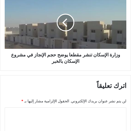
م
ز
ن
ا
ر
ر
ج
ة
ل
ا
و
ل
ت
إ
ض
س
ر
ك
وزارة الإسكان تنشر مقطعا يوضح حجم الإنجاز في مشروع
ب
ا
الإسكان بالخبر
ه
ن
ب
ت
ه
ن
اترك تعليقاً
خ
ش
ل
ر
ا
م
لن يتم نشر عنوان بريدك الإلكتروني.
الحقول الإلزامية مشار إليها بـ
*
ل
ق
م
ط
ا
ش
ع
ل
ا
ا
ج
ي
ت