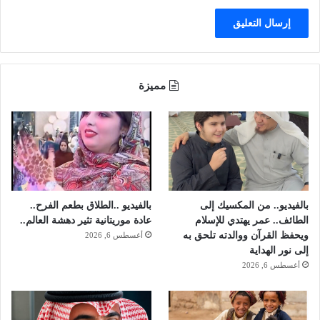
ل
إ
س
ك
ا
ن
مميزة
ب
ا
ل
خ
ب
ر
بالفيديو.. من المكسيك إلى
بالفيديو ..الطلاق بطعم الفرح..
الطائف.. عمر يهتدي للإسلام
عادة موريتانية تثير دهشة العالم..
ويحفظ القرآن ووالدته تلحق به
أغسطس 6, 2026
إلى نور الهداية
أغسطس 6, 2026