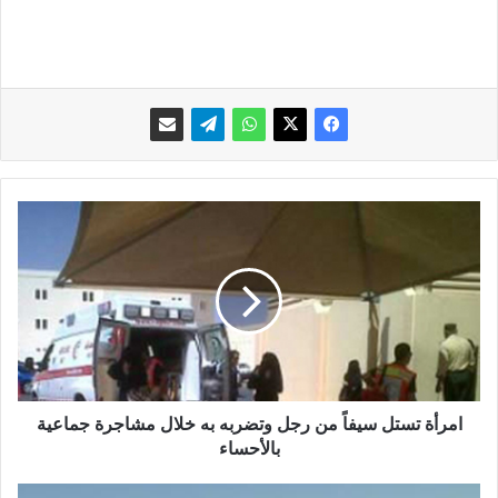
ا
م
ر
أ
ة
ت
س
ت
ل
س
امرأة تستل سيفاً من رجل وتضربه به خلال مشاجرة جماعية
ي
بالأحساء
ف
اً
و