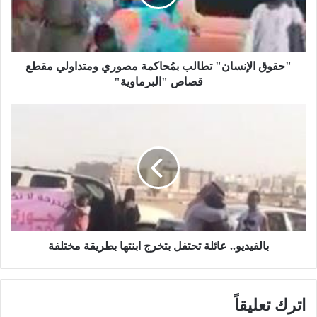
ا
ل
إ
ن
س
"حقوق الإنسان" تطالب بمُحاكمة مصوري ومتداولي مقطع
ا
قصاص "البرماوية"
ن
"
ب
ت
ا
ط
ل
ا
ف
ل
ي
ب
د
ب
ي
مُ
و
ح
.
ا
.
بالفيديو.. عائلة تحتفل بتخرج ابنتها بطريقة مختلفة
ك
ع
م
ا
ة
ئ
اترك تعليقاً
م
ل