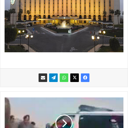
"
ح
ق
و
ق