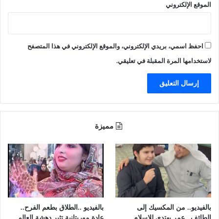
الموقع الإلكتروني
ل
ة
ب
م
ر
خ
م
ت
احفظ اسمي، بريدي الإلكتروني، والموقع الإلكتروني في هذا المتصفح
ا
ل
و
ف
لاستخدامها المرة المقبلة في تعليقي.
ي
ة
ة
"
مميزة
بالفيديو.. من المكسيك إلى
بالفيديو ..الطلاق بطعم الفرح..
الطائف.. عمر يهتدي للإسلام
عادة موريتانية تثير دهشة العالم..