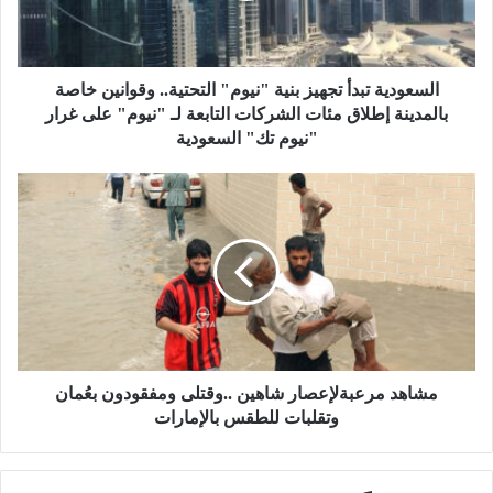
ي
ة
ت
ب
السعودية تبدأ تجهيز بنية "نيوم" التحتية.. وقوانين خاصة
د
بالمدينة إطلاق مئات الشركات التابعة لـ "نيوم" على غرار
أ
"نيوم تك" السعودية
ت
ج
م
ه
ش
ي
ا
ز
ه
ب
د
ن
م
ي
ر
ة
ع
"
ب
ن
ة
مشاهد مرعبةلإعصار شاهين ..وقتلى ومفقودون بعُمان
ي
ل
وتقلبات للطقس بالإمارات
و
إ
م
ع
"
ص