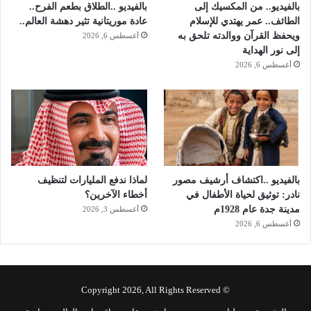
بالفيديو.. من المكسيك إلى
بالفيديو ..الطلاق بطعم الفرح..
ت
م
الطائف.. عمر يهتدي للإسلام
عادة موريتانية تثير دهشة العالم..
ا
ا
ويحفظ القرآن ووالدته تلحق به
أغسطس 6, 2026
ل
ر
إلى نور الهداية
ت
ا
أغسطس 6, 2026
ا
ت
ب
ع
ة
ل
ـ
"
ن
بالفيديو ..اكتشاف أرشيف مصور
لماذا ندفع المليارات لتنظيف
ي
نادر: توثيق لحياة الأطفال في
أخطاء الآخرين؟
و
مدينة جدة عام 1928م
أغسطس 3, 2026
م
أغسطس 6, 2026
"
ع
ل
ى
غ
© Copyright 2026, All Rights Reserved
ر