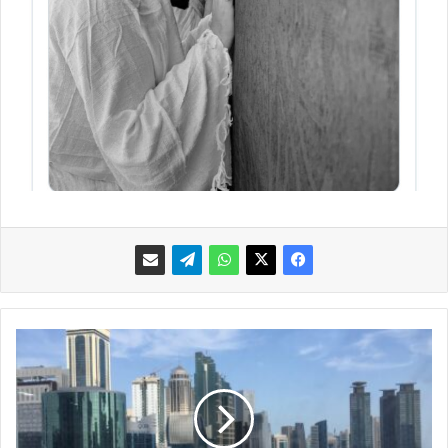
ا
ل
س
ع
و
د