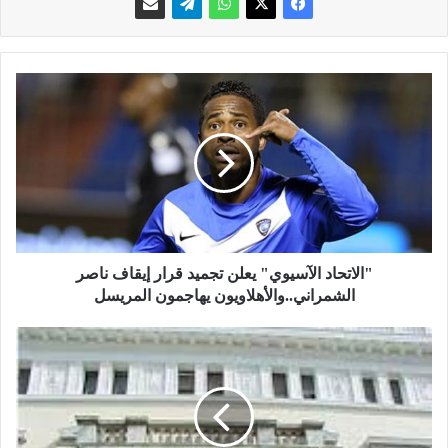
"
ا
ل
ا
ت
ح
ا
د
ا
ل
"الاتحاد الآسيوي" يعلن تجميد قرار إيقاف ناصر
آ
الشمراني..والأهلاويون يهاجمون المريسل
س
ي
ع
و
م
ي
ي
"
ل
ي
س
ع
ا