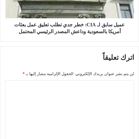
ل
ب
ن
ق
ت
ل
ج
ـ
عميل سابق لـ CIA: خطر جدي تطلب تعليق عمل بعثات
م
C
أمريكا بالسعودية وداعش المصدر الرئيسي المحتمل
ي
I
د
A
ق
:
اترك تعليقاً
ر
خ
ا
ط
ر
ر
لن يتم نشر عنوان بريدك الإلكتروني.
الحقول الإلزامية مشار إليها بـ
*
إ
ج
ي
د
ا
ق
ي
ل
ا
ت
ف
ط
ت
ن
ل
ع
ا
ب
ص
ت
ل
ر
ع
ي
ا
ل