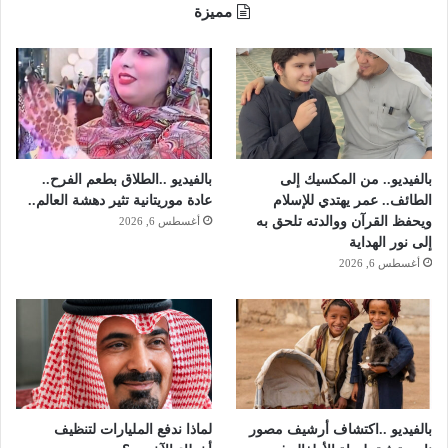
و
مميزة
ا
د
ج
ي
م
ة
و
و
ن
د
ا
ا
ل
ع
م
ش
بالفيديو.. من المكسيك إلى
بالفيديو ..الطلاق بطعم الفرح..
ر
ا
الطائف.. عمر يهتدي للإسلام
عادة موريتانية تثير دهشة العالم..
ي
ل
ويحفظ القرآن ووالدته تلحق به
أغسطس 6, 2026
س
م
إلى نور الهداية
ل
ص
أغسطس 6, 2026
د
ر
ا
ل
ر
ئ
ي
س
بالفيديو ..اكتشاف أرشيف مصور
لماذا ندفع المليارات لتنظيف
ي