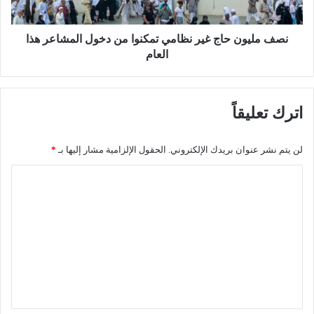
ة
ن
ف
ح
ي
ا
نصف مليون حاج غير نظامي تمكنوا من دخول المشاعر هذا
ا
ج
العام
ل
غ
ح
ي
ر
ر
اترك تعليقاً
م
ن
ا
ظ
ل
ا
لن يتم نشر عنوان بريدك الإلكتروني.
الحقول الإلزامية مشار إليها بـ
*
م
م
ك
ي
ا
يّ
ت
ل
-
م
(
ك
ت
ف
ن
ع
ي
و
د
ا
ل
ي
م
ي
و
ن
ق
)
د