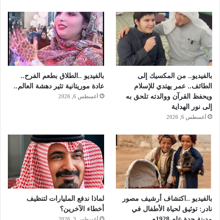
بالفيديو.. من المكسيك إلى
بالفيديو ..الطلاق بطعم الفرح..
الطائف.. عمر يهتدي للإسلام
عادة موريتانية تثير دهشة العالم..
ويحفظ القرآن ووالدته تلحق به
أغسطس 6, 2026
إلى نور الهداية
أغسطس 6, 2026
بالفيديو ..اكتشاف أرشيف مصور
لماذا ندفع المليارات لتنظيف
نادر: توثيق لحياة الأطفال في
أخطاء الآخرين؟
مدينة جدة عام 1928م
أغسطس 3, 2026