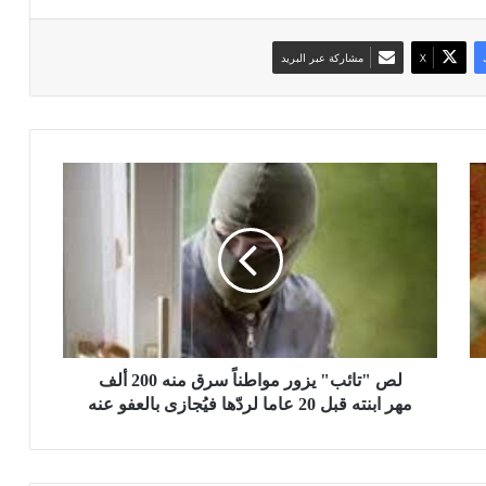
‫X
مشاركة عبر البريد
ل
ص
"
ت
ا
ئ
ب
"
ي
ز
لص "تائب" يزور مواطناً سرق منه 200 ألف
و
مهر ابنته قبل 20 عاما لردّها فيُجازى بالعفو عنه
ر
م
و