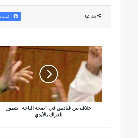
شاركها
فيسبوك
خ
ل
ا
ف
ب
ي
ن
ق
ي
ا
خلاف بين قياديين في "صحة الباحة" يتطور
د
للعراك بالأيدي
ي
ي
ن