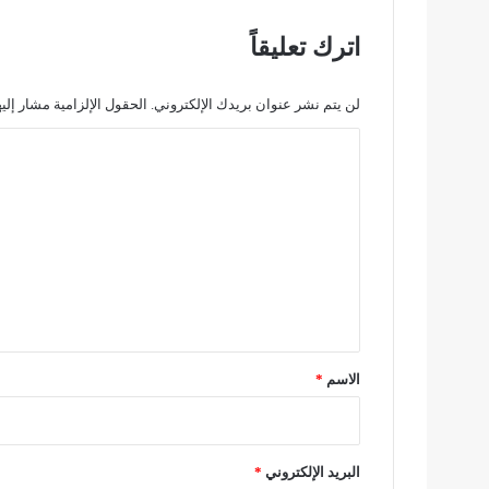
ف
ي
اترك تعليقاً
"
ص
ح
لن يتم نشر عنوان بريدك الإلكتروني.
الحقول الإلزامية مشار إليه
ة
ا
ا
ل
ل
ب
ت
ا
ح
ع
ة
ل
"
ي
ي
ت
ق
ط
*
و
الاسم
*
ر
ل
ل
ع
البريد الإلكتروني
*
ر