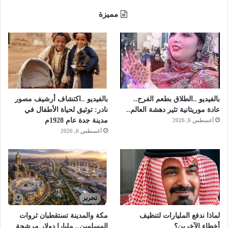
ظ
مميزة
ى
ب
إ
ع
ج
ا
ب
ا
بالفيديو ..الطلاق بطعم الفرح..
بالفيديو ..اكتشاف أرشيف مصور
ل
عادة موريتانية تثير دهشة العالم..
نادر: توثيق لحياة الأطفال في
م
مدينة جدة عام 1928م
أغسطس 6, 2026
غ
أغسطس 6, 2026
ر
د
ي
ن
لماذا ندفع المليارات لتنظيف
مكة والمدينة تستقطبان ثروات
أخطاء الآخرين؟
المسلمين.. مليارا دولار مرشحة