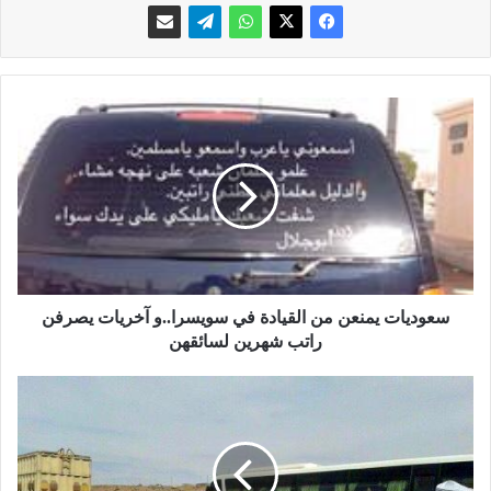
س
ع
و
د
ي
ا
ت
ي
م
ن
سعوديات يمنعن من القيادة في سويسرا..و آخريات يصرفن
ع
راتب شهرين لسائقهن
ن
م
ص
ن
و
ا
رٌ
ل
ل
ق
م