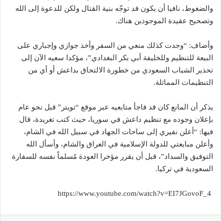
والضغوط، نافيا أن يكون قد توجّه بنية القتال ولكن للدعوة إلى الله
وتصحيح عقيدة الموجودين هناك.
وأضاف: “وجدت كذلك منعي من السفر وأخذ جوازي وإجباري على
البيعة للتنظيم وللخليفة أبي بكر البغدادي”، مؤكدا سعيه الآن إلى
تحذير الشباب السعودي من خطورة الالتحاق بداعش أو أي من
التنظيمات المماثلة.
يذكر أن المانع كان قد فاجأ متابعيه عبر موقع “تويتر” قبل نحو عام
بإعلان وجوده مع تنظيم داعش في سوريا، حيث كتب تغريدة، قال
فيها: “أعلن نفيري إلى ساحات الجهاد في سبيل الله في الشام،
وأعلن مبايعتي للدولة الإسلامية في العراق والشام، وأسأل الله
التوفيق والسداد”، قبل أن يقرر مؤخرا العودة مُسلماً نفسه للسفارة
السعودية في تركيا.
https://www.youtube.com/watch?v=EI7JGovoF_4