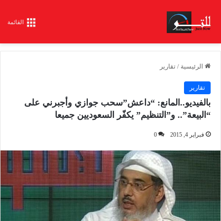
القائمة
الرئيسية
/
تقارير
تقارير
‫بالفيديو..المانع: “داعش”سحب جوازي وأجبرني على
“البيعة”.. و”التنظيم” يكفّر السعوديين جميعا
فبراير 4, 2015
0