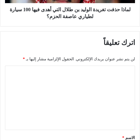
ت
ت
ل
ت
لماذا حذفت تغريدة الوليد بن طلال التي أهدى فيها 100 سيارة
د
غ
لطياري عاصفة الحزم؟
و
ر
ر
ي
ي
د
اترك تعليقاً
ت
ة
ي
ا
ن
ل
لن يتم نشر عنوان بريدك الإلكتروني.
الحقول الإلزامية مشار إليها بـ
*
أ
و
م
ل
ا
ن
ي
ل
ي
د
ت
ب
ت
ي
ن
ع
ن
ط
ب
ل
ل
ا
ا
ي
ل
ل
ق
ت
ا
س
ل
*
الاسم
*
ب