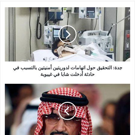
ج
د
ة
:
ا
ل
ت
ح
ق
ي
جدة: التحقيق حول اتهامات لدوريتين أمنيتين بالتسبب في
ق
حادثة أدخلت شابا في غيبوبة
ح
و
ل
ل
م
ا
ا
ت
ذ
ه
ا
ا
ح
م
ذ
ا
ف