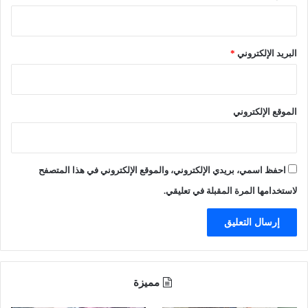
ت
ب
ي
ف
أ
ي
ه
البريد الإلكتروني
*
ح
د
ا
ى
د
ف
ث
ي
الموقع الإلكتروني
ة
ه
أ
ا
د
1
خ
0
احفظ اسمي، بريدي الإلكتروني، والموقع الإلكتروني في هذا المتصفح
ل
0
ت
س
لاستخدامها المرة المقبلة في تعليقي.
ش
ي
ا
ا
ب
ر
ا
ة
ف
ل
ي
ط
مميزة
غ
ي
ي
ا