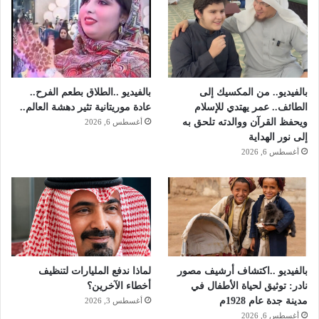
ب
ر
و
ي
ب
ع
ة
ا
ص
ف
بالفيديو.. من المكسيك إلى
بالفيديو ..الطلاق بطعم الفرح..
ة
الطائف.. عمر يهتدي للإسلام
عادة موريتانية تثير دهشة العالم..
ا
ويحفظ القرآن ووالدته تلحق به
أغسطس 6, 2026
ل
إلى نور الهداية
ح
أغسطس 6, 2026
ز
م
؟
بالفيديو ..اكتشاف أرشيف مصور
لماذا ندفع المليارات لتنظيف
نادر: توثيق لحياة الأطفال في
أخطاء الآخرين؟
مدينة جدة عام 1928م
أغسطس 3, 2026
أغسطس 6, 2026