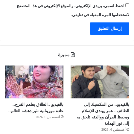
ت
ن
احفظ اسمي، بريدي الإلكتروني، والموقع الإلكتروني في هذا المتصفح
ص
ا
و
ل
لاستخدامها المرة المقبلة في تعليقي.
ي
ر
ر
ج
ه
ا
م
ل
ل
ف
ا
ي
مميزة
ب
م
ت
ج
ز
ا
ا
ل
ز
ا
ه
ل
م
ت
!
ح
بالفيديو.. من المكسيك إلى
بالفيديو ..الطلاق بطعم الفرح..
د
الطائف.. عمر يهتدي للإسلام
عادة موريتانية تثير دهشة العالم..
ي
ويحفظ القرآن ووالدته تلحق به
أغسطس 6, 2026
إلى نور الهداية
أغسطس 6, 2026