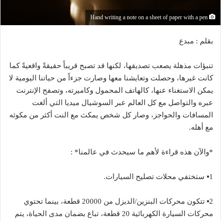
Hand writing a note on a sheet of paper with a pen
بقلم : مبدع
تنبؤات مذهلة يصعب تصديقها، لكنها قد تصبح قريباً حقيقةً واقعيةً كما
كانت غيرها، وحصلت وتعايشنا معها وصارت جزءاً من حياتنا اليومية لا
يمكن الاستغناء عنها، كالهاتف المحمول وكاميرته، وتصفح الإنترنت
عبره والتواصل مع كل العالم عبر السوشيال ميديا التي ألغت
المسافات والحواجز، وصار كل شخص يمكث مع النت أكثر من مكوثه
مع أهله.
*والآن هذه قراءة لأهم ما سيحدث في عالمنا* :
1▪︎ ستختفي محلات تصليح السيارات.
2▪︎ تتكون محركات البنزين/الديزل من 20000 قطعة، بينما تحتوي
محركات السيارة الكهربائية 20 قطعة، تباع بضمان مدى الحياة، يتم