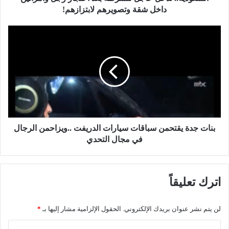
ت
داخل شقة وتصويرهم لابتزازهم!
د
خ
ب
ل
ن
ع
ا
ا
ت
ج
ج
ل
د
ل
ة
ل
ي
ش
ق
ر
ت
بنات جدة يقتحمن سباقات سيارات الدريفت ..ويزاحمن الرجال
ط
ح
في مجال التحدي
ة
م
ب
ن
ع
س
اترك تعليقاً
د
ب
ا
ا
ح
ق
لن يتم نشر عنوان بريدك الإلكتروني.
الحقول الإلزامية مشار إليها بـ
*
ت
ا
ج
ت
ا