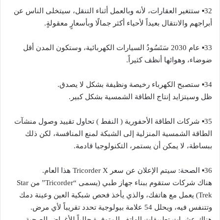
32▪︎ ستتغير العقارات، لأنه وبالعمل أثناء التنقل، سيتخلى الناس عن
أبراجهم والانتقال بعيداً لأحياء أكثر جمالًا وبأسعارٍ معقولةٍ.
33▪︎ عام 2030 سَتَسُودُ السيارات الكهربائية، وستكون المدن أقل
ضوضاء، وهوائها أنظف كثيراً.
34▪︎ ستصبح الكهرباء رخيصة ونظيفة بشكل لا يصدق.
ظل وسيتزايد إنتاج الطاقة الشمسية بشكل كبير.
35▪︎ شركات الطاقة الأحفورية ( النفط ) تحاول تقييد وصول منشآت
الطاقة الشمسية المنزلية إلى الشبكة لمنع المنافسة، لكن ذلك
ببساطة، لا يمكن أن يستمر، التكنولوجيا قادمة.
36▪︎ الصحة: ​​سيتم الإعلان عن سعر Tricorder X هذا العام.
هناك شركات ستقوم ببناء جهاز طبي (يسمى “Tricorder” من Star
Trek) يعمل مع هاتفك، والذي يأخذ فحص شبكية العين وعينة دمك
وتتنفس فيه، ويحلل 54 علامة بيولوجية تحدد تقريباً لأي مرض.
هناك عشرات تطبيقات الهاتف المتوفرة حالياً للأغراض الصحية.