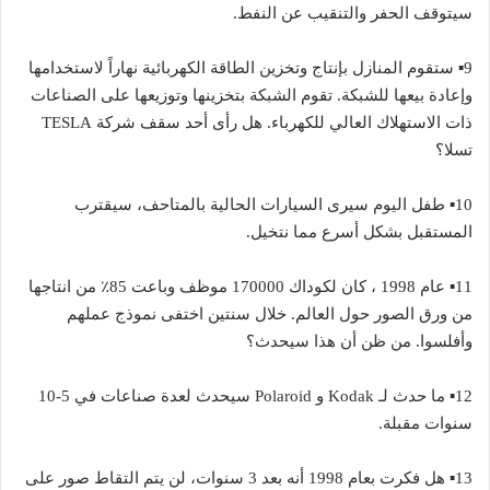
سيتوقف الحفر والتنقيب عن النفط.
9▪︎ ستقوم المنازل بإنتاج وتخزين الطاقة الكهربائية نهاراً لاستخدامها
وإعادة بيعها للشبكة. تقوم الشبكة بتخزينها وتوزيعها على الصناعات
ذات الاستهلاك العالي للكهرباء. هل رأى أحد سقف شركة TESLA
تسلا؟
10▪︎ طفل اليوم سيرى السيارات الحالية بالمتاحف، سيقترب
المستقبل بشكل أسرع مما نتخيل.
11▪︎ عام 1998 ، كان لكوداك 170000 موظف وباعت 85٪ من انتاجها
من ورق الصور حول العالم. خلال سنتين اختفى نموذج عملهم
وأفلسوا. من ظن أن هذا سيحدث؟
12▪︎ ما حدث لـ Kodak و Polaroid سيحدث لعدة صناعات في 5-10
سنوات مقبلة.
13▪︎ هل فكرت بعام 1998 أنه بعد 3 سنوات، لن يتم التقاط صور على