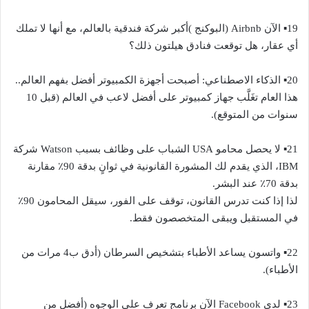
19▪︎ الآن Airbnb (البوكنج )أكبر شركة فندقية بالعالم، مع أنها لا تملك
أي عقار، هل توقعت فنادق هيلتون ذلك؟
20▪︎ الذكاء الاصطناعي: أصبحت أجهزة الكمبيوتر أفضل بفهم العالم..
هذا العام تغَلَّب جهاز كمبيوتر على أفضل لاعب في العالم (قبل 10
سنوات من المتوقع).
21▪︎ لا يحصل محامو USA الشباب على وظائف بسبب Watson شركة
IBM، الذي يقدم لك المشورة القانونية في ثوانٍ بدقة 90٪ مقارنة
بدقة 70٪ عند البشر.
لذا إذا كنت تدرس القانون، توقف على الفور، سيقل المحامون 90٪
في المستقبل ويبقى المتخصصون فقط.
22▪︎ واتسون يساعد الأطباء بتشخيص السرطان (أدق ب4 مرات من
الأطباء).
23▪︎ لدى Facebook الآن برنامج تعرف على الوجوه (أفضل من