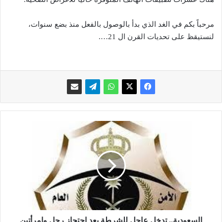
مرحباً بكم في الغد الذي بدأ بالوصول بالفعل منذ بضع سنوات،
لنستيقظ على تحديات القرن ال 21….
ا
ل
س
ع
و
د
ي
ة
.
.
السعودية.. تدخل عاجل للشرطة بعد احتجاز رجل وامرأتين