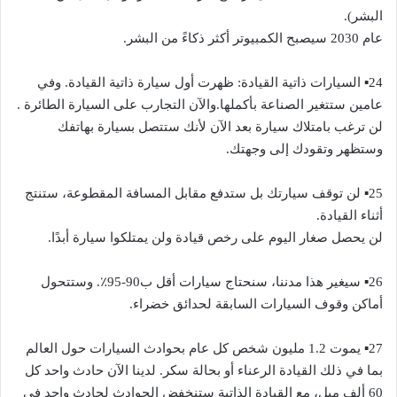
البشر).
عام 2030 سيصبح الكمبيوتر أكثر ذكاءً من البشر.
24▪︎ السيارات ذاتية القيادة: ظهرت أول سيارة ذاتية القيادة. وفي
عامين ستتغير الصناعة بأكملها.والآن التجارب على السيارة الطائرة .
لن ترغب بامتلاك سيارة بعد الآن لأنك ستتصل بسيارة بهاتفك
وستظهر وتقودك إلى وجهتك.
25▪︎ لن توقف سيارتك بل ستدفع مقابل المسافة المقطوعة، ستنتج
أثناء القيادة.
لن يحصل صغار اليوم على رخص قيادة ولن يمتلكوا سيارة أبدًا.
26▪︎ سيغير هذا مدننا، سنحتاج سيارات أقل ب90-95٪. وستتحول
أماكن وقوف السيارات السابقة لحدائق خضراء.
27▪︎ يموت 1.2 مليون شخص كل عام بحوادث السيارات حول العالم
بما في ذلك القيادة الرعناء أو بحالة سكر. لدينا الآن حادث واحد كل
60 ألف ميل، مع القيادة الذاتية ستنخفض الحوادث لحادث واحد في