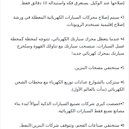
إصلاحها عند الوكيل. يستغرق فكه واستبداله 10 دقائق فقط.
3▪︎ سيتم إصلاح محركات السيارات الكهربائية المعطلة في ورشة
إصلاح إقليمية تستخدم الروبوتات.
4▪︎ عندما يتعطل محرك سيارتك الكهربائي، تتتوجه لمحطة كمحطة
غسل السيارات، ستسحب سيارتك مع تناولك القهوة وستُخرج
سيارتك بمحرك كهربائي جديد!
5▪︎ ستختفي مضخات البنزين.
6▪︎ ستركب بالشوارع عدادات توزيع الكهرباء مع محطات الشحن
الكهربائي (بدأت بالعالم الأول).
7▪︎خصصت كبرى شركات تصنيع السيارات الذكية أموالاً لبدء بناء
مصانع تصنع فقط السيارات الكهربائية.
8▪︎ ستختفي صناعات الفحم، وتتوقف شركات البنزين/النفط،