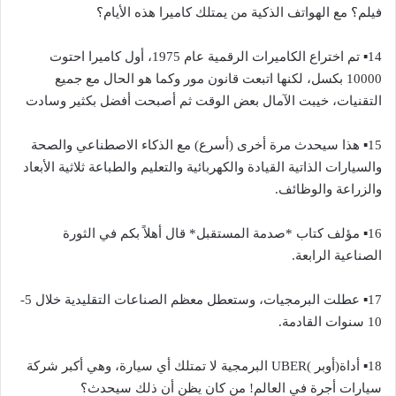
فيلم؟ مع الهواتف الذكية من يمتلك كاميرا هذه الأيام؟
14▪︎ تم اختراع الكاميرات الرقمية عام 1975، أول كاميرا احتوت
10000 بكسل، لكنها اتبعت قانون مور وكما هو الحال مع جميع
التقنيات، خيبت الآمال بعض الوقت ثم أصبحت أفضل بكثير وسادت
15▪︎ هذا سيحدث مرة أخرى (أسرع) مع الذكاء الاصطناعي والصحة
والسيارات الذاتية القيادة والكهربائية والتعليم والطباعة ثلاثية الأبعاد
والزراعة والوظائف.
16▪︎ مؤلف كتاب *صدمة المستقبل* قال أهلاً بكم في الثورة
الصناعية الرابعة.
17▪︎ عطلت البرمجيات، وستعطل معظم الصناعات التقليدية خلال 5-
10 سنوات القادمة.
18▪︎ أداة(أوبر )UBER البرمجية لا تمتلك أي سيارة، وهي أكبر شركة
سيارات أجرة في العالم! من كان يظن أن ذلك سيحدث؟