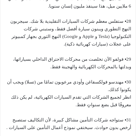
6 ملايين ميل، هذا سينقذ مليون إنسان سنويا.
28▪︎ ستفلس معظم شركات السيارات التقليدية بلا شك. سيجربون
النهج التطوري ويبنون سيارة أفضل فقط، وستبني شركات
التكنولوجيا (Tesla و Apple و Google) النهج الثوري بجهاز كمبيوتر
على عجلات (سيارات كهربائية ذكية).
29▪︎ فولفو الآن تخلصت من محركات الاحتراق الداخلي بسياراتها،
وبدلتها بالمحركات الكهربائية والهجينة فقط.
30▪︎ مهندسو فولكسفاغن وأودي مرعوبون تمامًا من (تسلا) ويجب أن
يكونوا كذلك.
انظر لجميع الشركات التي تقدم السيارات الكهربائية، لم يكن ذلك
معروفًا قبل بضع سنواتٍ فقط.
31▪︎ ستواجه شركات التأمين مشاكل كبيرة، لأن التكاليف ستصبح
أرخص بدون حوادث. سيختفي نموذج أعمال التأمين على السيارات .