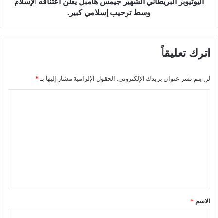
ل
ا
اليوتيوبر البريطاني الشهير جيمس هامبل يعلن اعتناقه الإسلام
و
ل
وسط ترحيب إسلامي كبير.
س
ب
م
ر
ن
ي
اترك تعليقاً
ج
ط
د
ا
ي
ن
لن يتم نشر عنوان بريدك الإلكتروني.
الحقول الإلزامية مشار إليها بـ
*
د
ي
ا
ا
ل
ل
ش
ه
ت
ي
ع
ر
ل
ج
ي
ي
م
ق
س
ه
*
الاسم
*
ا
م