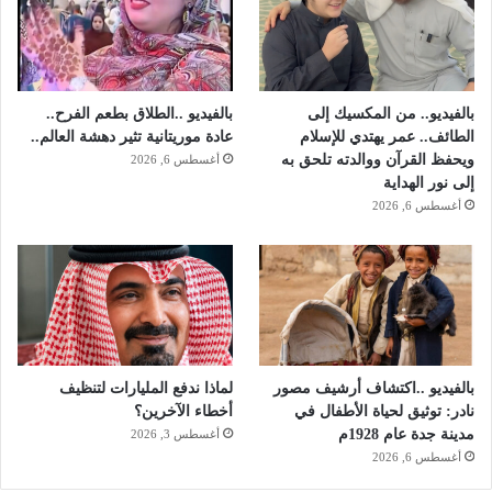
س
ط
ت
ر
ح
بالفيديو.. من المكسيك إلى
بالفيديو ..الطلاق بطعم الفرح..
ي
الطائف.. عمر يهتدي للإسلام
عادة موريتانية تثير دهشة العالم..
ب
ويحفظ القرآن ووالدته تلحق به
أغسطس 6, 2026
إ
إلى نور الهداية
س
أغسطس 6, 2026
ل
ا
م
ي
ك
ب
ي
ر
بالفيديو ..اكتشاف أرشيف مصور
لماذا ندفع المليارات لتنظيف
.
نادر: توثيق لحياة الأطفال في
أخطاء الآخرين؟
مدينة جدة عام 1928م
أغسطس 3, 2026
أغسطس 6, 2026