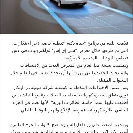
قدّمت حلقة من برنامج “حياة ذكية” تغطية خاصة لآخر الابتكارات
التي تم طرحها خلال معرض “سي إي إس” للإلكترونيات في لاس
فيغاس بالولايات المتحدة الأميركية.
وتضمنت نسخة هذا العام من المعرض العديد من الاكتشافات
والمنتجات الجديدة التي من شأنها أن تحدث تغييرا في العالم خلال
السنوات المقبلة.
ومن ضمن الاختراعات المذهلة ما كشفته شركة صينية من ابتكار
ثوري يتعلق بسيارة كهربائية سداسية العجلات وتتسع لـ4 أشخاص
أطلقت عليها اسم “حاملة الطائرات البرية”، لأنها تضم في الجزء
الخلفي طائرة كهربائية عمودية الإقلاع والهبوط وقابلة للطي.
وبمجرد الضغط على زر داخل السيارة تفتح الأبواب لتخرج الطائرة
أوتوماتيكيا لكي تحلق في الأجواء، وتتسع الطائرة لشخصين، ويمكن