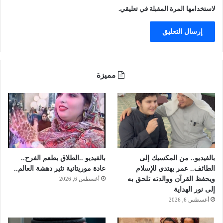
م
لاستخدامها المرة المقبلة في تعليقي.
ا
ل
ح
ر
م
ي
مميزة
ن
ف
ي
ج
د
ة
بالفيديو.. من المكسيك إلى
بالفيديو ..الطلاق بطعم الفرح..
الطائف.. عمر يهتدي للإسلام
عادة موريتانية تثير دهشة العالم..
ويحفظ القرآن ووالدته تلحق به
أغسطس 6, 2026
إلى نور الهداية
أغسطس 6, 2026