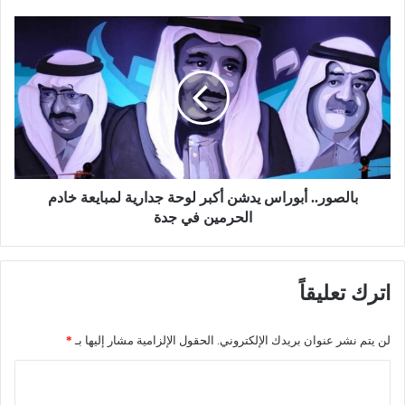
س
ف
ب
ر
ا
ع
ل
ن
ص
م
و
ق
ر
ت
.
ل
.
ز
أ
و
ب
بالصور.. أبوراس يدشن أكبر لوحة جدارية لمبايعة خادم
ج
و
الحرمين في جدة
ي
ر
ن
ا
و
س
اترك تعليقاً
ن
ي
ج
د
ا
ش
لن يتم نشر عنوان بريدك الإلكتروني.
الحقول الإلزامية مشار إليها بـ
*
ة
ن
ط
أ
ا
ف
ك
ل
ل